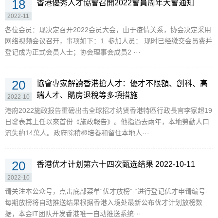
18
香港優秀人才協會召開2022會員周年大會通知
2022-11
各位会员：现决定召开2022会员大会，由于疫情关系，协会决定采用
网络视频会议召开，事项如下：1. 参加人员： 现时已经缴交会员费并
登记成为正式会员人士；协会理事会成员2 ···
20
協會專家解讀香港搶人才：優才不限額、創科、高
端人才、購房退稅等多項措施
2022-10
港府2022施政报告重磅出击全球招才纳贤香港特區行政長官李家超19
日發表其上任以來首份《施政報告》。他指過去兩年，本地勞動人口
流失約14萬人。政府除積極培養和留住本地人···
20
香港优才计划第六十四次甄选结果 2022-10-11
2022-10
请关注本公众号，点击底部菜单“优才放榜”-“进行登记优才申请编号-
每期放榜将自动推送结果根据香港入境处最新公布优才计划放榜数
据，本会IT团队开发香港唯一自动推送系统···