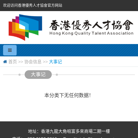
欢迎访问香港優秀人才協會官方网站
首页
>>
协会信息
>>
大事记
大事记
本分类下无任何数据！
地址：香港九龍大角咀富多來商場二期一樓